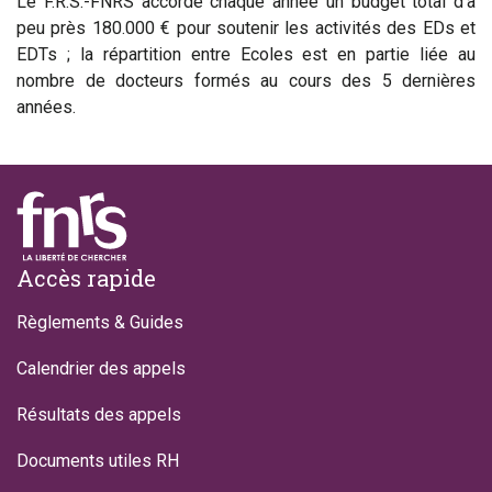
Le F.R.S.-FNRS accorde chaque année un budget total d'à
peu près 180.000 € pour soutenir les activités des EDs et
EDTs ; la répartition entre Ecoles est en partie liée au
nombre de docteurs formés au cours des 5 dernières
années.
Footer
Accès rapide
Règlements & Guides
Calendrier des appels
Résultats des appels
Documents utiles RH