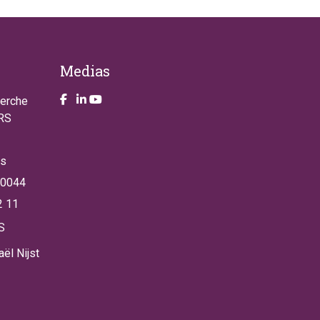
Medias
Take a look on our facebook page
Take a look on our LinkendIn page
Take a look on our YouTube account
herche
NRS
es
 0044
2 11
S
ël Nijst