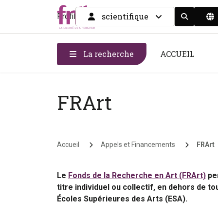
scientifique
Profil
Display the
La recherche
ACCUEIL
FRArt
Fil d'Ariane
Accueil
Appels et Financements
FRArt
Le
Fonds de la Recherche en Art (FRArt)
per
titre individuel ou collectif, en dehors de 
Écoles Supérieures des Arts (ESA).