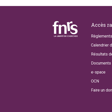
Footer
Accès r
Règlements
Calendrier 
Résultats d
Documents 
e-space
OCN
Faire un do