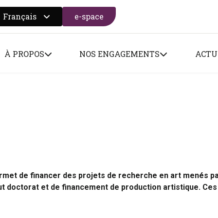
Français
e-space
 search form
À PROPOS
NOS ENGAGEMENTS
ACTU
met de financer des projets de recherche en art menés p
tout doctorat et de financement de production artistique. Ces