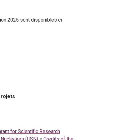
ion 2025 sont disponibles ci-
Projets
Grant for Scientific Research
s Nucléaires (IISN)
=
Credits of the