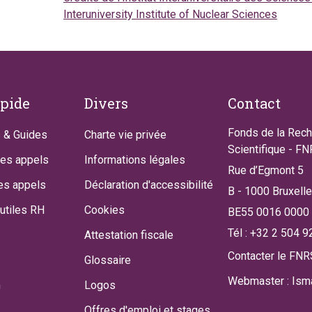
Interuniversity Institute of Nuclear Sciences
apide
Divers
Contact
Fonds de la Rec
 & Guides
Charte vie privée
Scientifique - F
des appels
Informations légales
Rue d’Egmont 5
es appels
Déclaration d'accessibilité
B - 1000 Bruxell
utiles RH
Cookies
BE55 0016 0000
Tél : +32 2 504 9
Attestation fiscale
Contacter le FNR
Glossaire
Webmaster : Isma
n
Logos
Offres d'emploi et stages