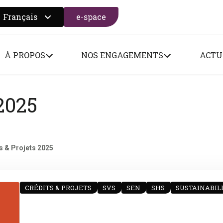
Français
e-space
 search form
À PROPOS
NOS ENGAGEMENTS
ACTU
 2025
s & Projets 2025
CRÉDITS & PROJETS
SVS
SEN
SHS
SUSTAINABIL