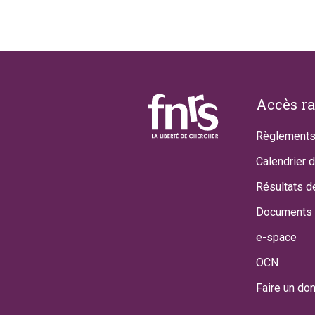
Footer
Accès r
Règlements
Calendrier 
Résultats d
Documents 
e-space
OCN
Faire un do