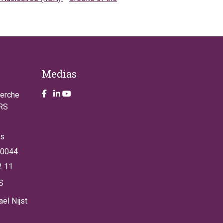
Medias
Take a look on our facebook page
Take a look on our LinkendIn page
Take a look on our YouTube account
herche
NRS
es
 0044
2 11
S
ël Nijst