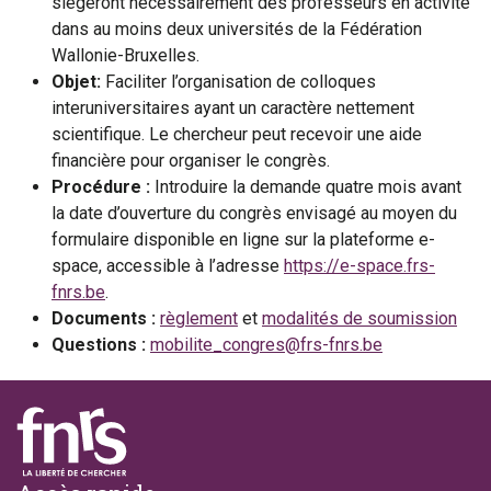
siégeront nécessairement des professeurs en activité
dans au moins deux universités de la Fédération
Wallonie-Bruxelles.
Objet:
Faciliter l’organisation de colloques
interuniversitaires ayant un caractère nettement
scientifique. Le chercheur peut recevoir une aide
financière pour organiser le congrès.
Procédure :
Introduire la demande quatre mois avant
la date d’ouverture du congrès envisagé au moyen du
formulaire disponible en ligne sur la plateforme e-
space, accessible à l’adresse
https://e-space.frs-
fnrs.be
.
Documents :
règlement
et
modalités de soumission
Questions :
mobilite_congres@frs-fnrs.be
Footer