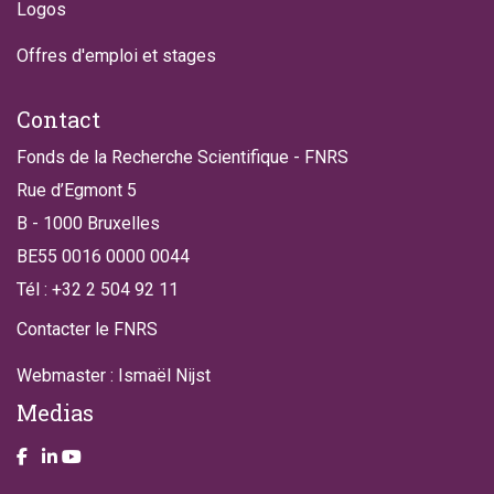
Logos
Offres d'emploi et stages
Contact
Fonds de la Recherche Scientifique - FNRS
Rue d’Egmont 5
B - 1000 Bruxelles
BE55 0016 0000 0044
Tél : +32 2 504 92 11
Contacter le FNRS
Webmaster : Ismaël Nijst
Medias
Take a look on our facebook page
Take a look on our LinkendIn page
Take a look on our YouTube account